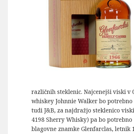
različnih steklenic. Najcenejši viski v 
whiskey Johnnie Walker bo potrebno 
tudi J&B, za najdražjo steklenico vis
4198 Sherry Whisky) pa bo potrebno od
blagovne znamke Glenfarclas, letnik 