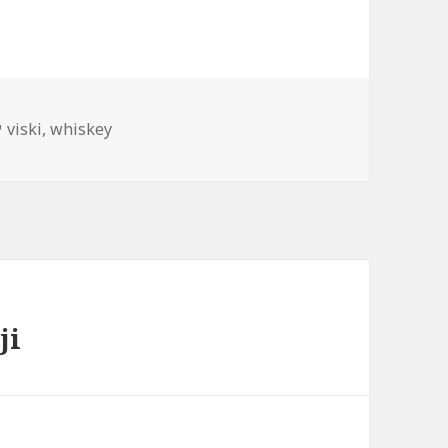
Tags
viski
,
whiskey
ji