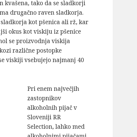
n kvašena, tako da se sladkorji
 ima drugačno raven sladkorja.
sladkorja kot pšenica ali rž, kar
jši okus kot viskiju iz pšenice
ohol se proizvodnja viskija
skozi različne postopke
Vse viskiji vsebujejo najmanj 40
Pri enem največjih
zastopnikov
alkoholnih pijač v
Sloveniji RR
Selection, lahko med
alkoholnimi pijačami