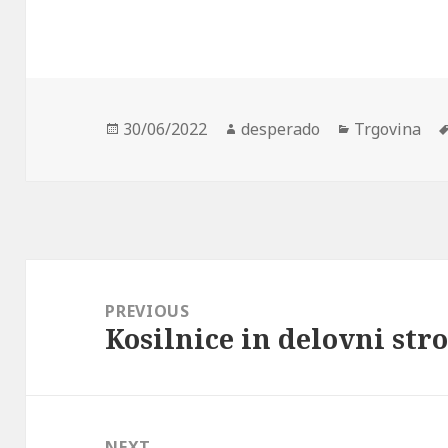
Posted
Author
Categories
30/06/2022
desperado
Trgovina
on
Post
navigation
PREVIOUS
Kosilnice in delovni stro
Previous
post:
NEXT