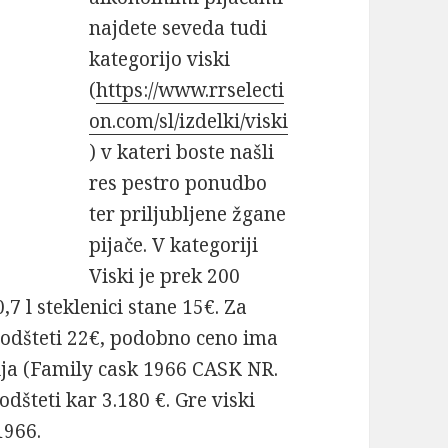
najdete seveda tudi
kategorijo viski
(
https://www.rrselecti
on.com/sl/izdelki/viski
) v kateri boste našli
res pestro ponudbo
ter priljubljene žgane
pijače. V kategoriji
Viski je prek 200
0,7 l steklenici stane 15€. Za
odšteti 22€, podobno ceno ima
kija (Family cask 1966 CASK NR.
šteti kar 3.180 €. Gre viski
1966.