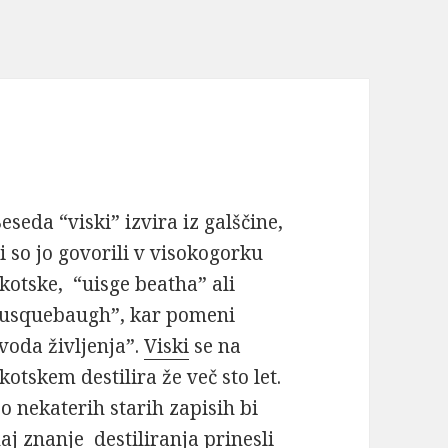
eseda “viski” izvira iz galščine,
i so jo govorili v visokogorku
kotske, “uisge beatha” ali
usquebaugh”, kar pomeni
voda življenja”.
Viski
se na
kotskem destilira že več sto let.
o nekaterih starih zapisih bi
aj znanje destiliranja prinesli