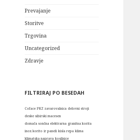
Prevajanje
Storitve
Trgovina
Uncategorized
Zdravje
FILTRIRAJ PO BESEDAH
Coface PKZ zavarovalnica
delovni stroji
deske sibirski macesen
domača sončna elektrarna
granitna korita
inox korito
ir paneli
kisla repa
klima
klimatska naprava
kosilnice