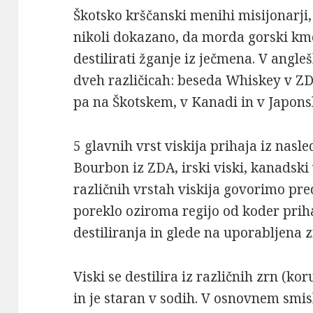
Škotsko krščanski menihi misijonarji,
nikoli dokazano, da morda gorski kme
destilirati žganje iz ječmena. V angle
dveh različicah: beseda Whiskey v Z
pa na Škotskem, v Kanadi in v Japons
5 glavnih vrst viskija prihaja iz nasle
Bourbon iz ZDA, irski viski, kanadski v
različnih vrstah viskija govorimo pr
poreklo oziroma regijo od koder prih
destiliranja in glede na uporabljena z
Viski se destilira iz različnih zrn (ko
in je staran v sodih. V osnovnem smisl