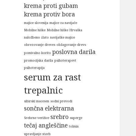
krema proti gubam
krema protiv bora
majice slovenija
majice za navijače
Mobilne hiške
Mobilne hiške Hrvaška
naložbeno zlato
navijaške majice
obrezovanje dreves
obžagovanje drevs
poslovna darila
pomivalno korito
promocijska darila
psihoterapevt
psihoterapija
serum za rast
trepalnic
sibirski macesen
sodni prevodi
sončna elektrarna
srebro
Srebrne verižice
superge
tečaj angleščine
tolmin
upravljanje stavb