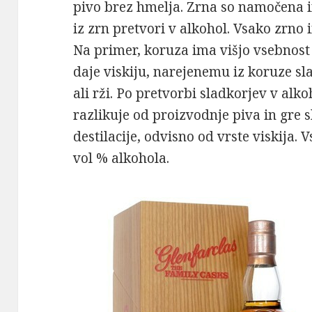
pivo brez hmelja. Zrna so namočena i
iz zrn pretvori v alkohol. Vsako zrno
Na primer, koruza ima višjo vsebnost 
daje viskiju, narejenemu iz koruze sla
ali rži. Po pretvorbi sladkorjev v alk
razlikuje od proizvodnje piva in gre 
destilacije, odvisno od vrste viskija. 
vol % alkohola.