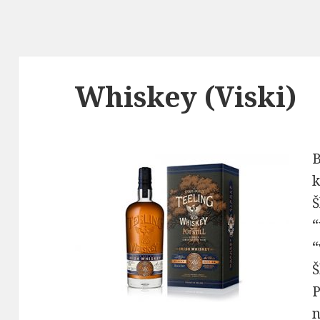
Whiskey (Viski)
B
k
Š
“
“
Š
P
n