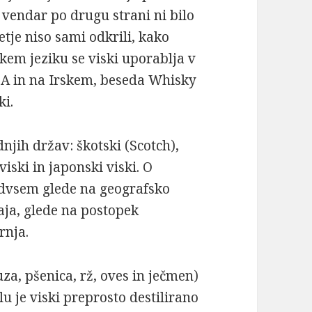
 vendar po drugu strani ni bilo
tje niso sami odkrili, kako
škem jeziku se viski uporablja v
DA in na Irskem, beseda Whisky
ki.
dnjih držav: škotski (Scotch),
iski in japonski viski. O
edvsem glede na geografsko
aja, glede na postopek
rnja.
ruza, pšenica, rž, oves in ječmen)
u je viski preprosto destilirano