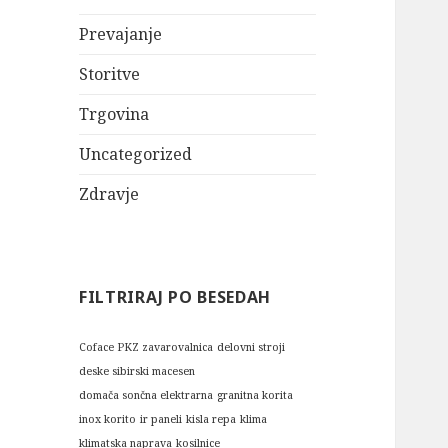
Prevajanje
Storitve
Trgovina
Uncategorized
Zdravje
FILTRIRAJ PO BESEDAH
Coface PKZ zavarovalnica
delovni stroji
deske sibirski macesen
domača sončna elektrarna
granitna korita
inox korito
ir paneli
kisla repa
klima
klimatska naprava
kosilnice