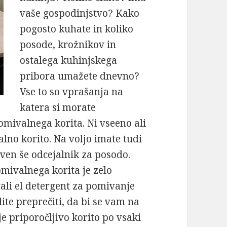
vaše gospodinjstvo? Kako
pogosto kuhate in koliko
posode, krožnikov in
ostalega kuhinjskega
pribora umažete dnevno?
Vse to so vprašanja na
katera si morate
omivalnega korita. Ni vseeno ali
alno korito. Na voljo imate tudi
ven še odcejalnik za posodo.
mivalnega korita je zelo
ali el detergent za pomivanje
lite preprečiti, da bi se vam na
e priporočljivo korito po vsaki