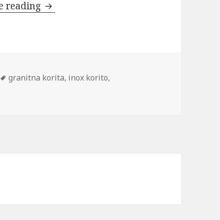
Kuhinjska pomivalna korita
e reading
Tags
granitna korita
,
inox korito
,