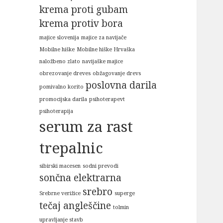
krema proti gubam
krema protiv bora
majice slovenija
majice za navijače
Mobilne hiške
Mobilne hiške Hrvaška
naložbeno zlato
navijaške majice
obrezovanje dreves
obžagovanje drevs
poslovna darila
pomivalno korito
promocijska darila
psihoterapevt
psihoterapija
serum za rast
trepalnic
sibirski macesen
sodni prevodi
sončna elektrarna
srebro
Srebrne verižice
superge
tečaj angleščine
tolmin
upravljanje stavb