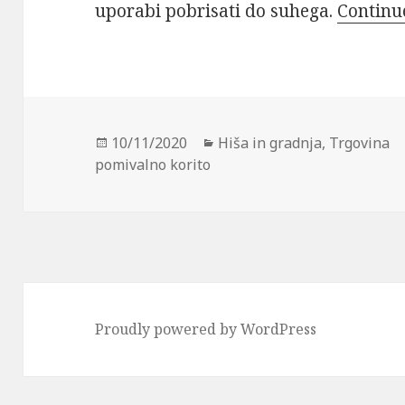
uporabi pobrisati do suhega.
Continu
Posted
Categories
10/11/2020
Hiša in gradnja
,
Trgovina
on
pomivalno korito
Proudly powered by WordPress