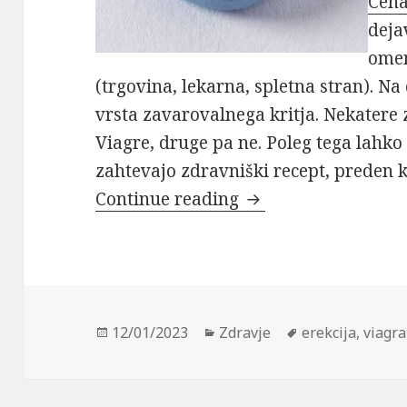
Cena
deja
omen
(trgovina, lekarna, spletna stran). Na
vrsta zavarovalnega kritja. Nekatere 
Viagre, druge pa ne. Poleg tega lahk
zahtevajo zdravniški recept, preden kr
Cena viagre
Continue reading
Posted
Categories
Tags
12/01/2023
Zdravje
erekcija
,
viagra
on