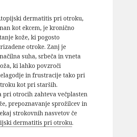
topijski dermatitis pri otroku,
nan kot ekcem, je kronično
tanje kože, ki pogosto
rizadene otroke. Zanj je
načilna suha, srbeča in vneta
oža, ki lahko povzroči
elagodje in frustracije tako pri
troku kot pri starših.
 pri otrocih zahteva večplasten
ože, prepoznavanje sprožilcev in
nekaj strokovnih nasvetov če
ijski dermatitis pri otroku
.
 izbruhov atopijskega dermatitisa pri otrocih