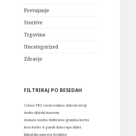
Prevajanje
Storitve
Trgovina
Uncategorized
Zdravje
FILTRIRAJ PO BESEDAH
Coface PKZ zavarovalnica
delovni stroji
deske sibirski macesen
domača sončna elektrarna
granitna korita
inox korito
ir paneli
kisla repa
klima
klimatska naprava
kosilnice