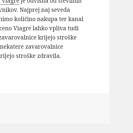
 viagre
je odvisna od številnih
vnikov. Najprej naj seveda
imo količino nakupa ter kanal
 ceno Viagre lahko vpliva tudi
zavarovalnice krijejo stroške
o nekatere zavarovalnice
ijejo stroške zdravila.