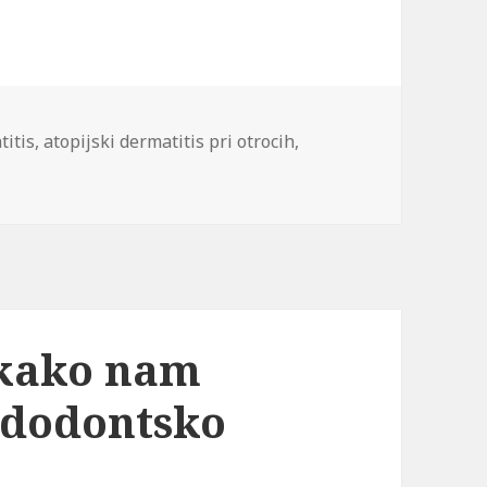
titis
,
atopijski dermatitis pri otrocih
,
 kako nam
ndodontsko