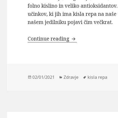
folno kislino in veliko antioksidantov
učinkov, ki jih ima kisla repa na naše 
našem jedilniku pojavi čim večkrat.
Kisla repa
Continue reading
Posted
Categories
Tags
02/01/2021
Zdravje
kisla repa
on