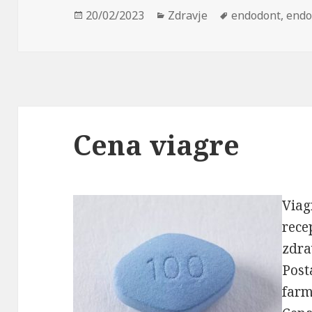
Posted
Categories
Tags
20/02/2023
Zdravje
endodont
,
endo
on
Cena viagre
Viag
rece
zdra
Post
farm