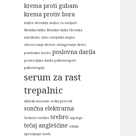
krema proti gubam
krema protiv bora
majice slovenija
majice za navijače
Mobilne hiške
Mobilne hiške Hrvaška
naložbeno zlato
navijaške majice
obrezovanje dreves
obžagovanje drevs
poslovna darila
pomivalno korito
promocijska darila
psihoterapevt
psihoterapija
serum za rast
trepalnic
sibirski macesen
sodni prevodi
sončna elektrarna
srebro
Srebrne verižice
superge
tečaj angleščine
tolmin
upravljanje stavb