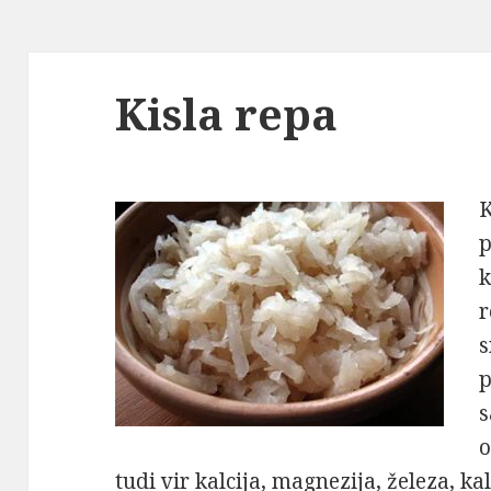
Kisla repa
K
p
k
r
s
p
s
o
tudi vir kalcija, magnezija, železa, kal