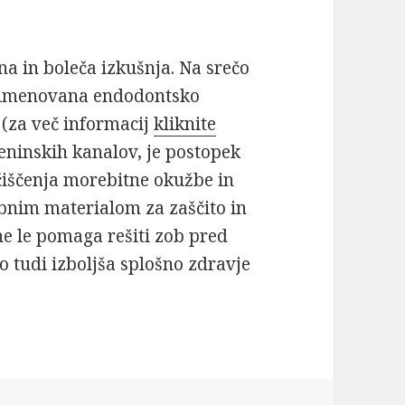
na in boleča izkušnja. Na srečo
b, imenovana endodontsko
 (za več informacij
kliknite
reninskih kanalov, je postopek
čiščenja morebitne okužbe in
bnim materialom za zaščito in
ne le pomaga rešiti zob pred
 tudi izboljša splošno zdravje
 zoba: kako nam lahko pomaga endodontsko zdra