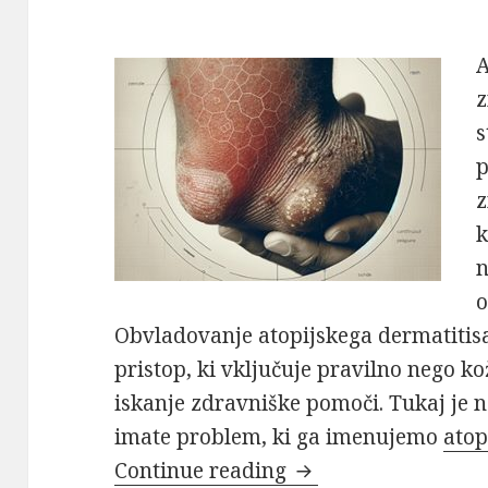
A
z
s
p
z
k
n
o
Obvladovanje atopijskega dermatitisa
pristop, ki vključuje pravilno nego k
iskanje zdravniške pomoči. Tukaj je 
imate problem, ki ga imenujemo
atop
Nasveti za blaženje
Continue reading