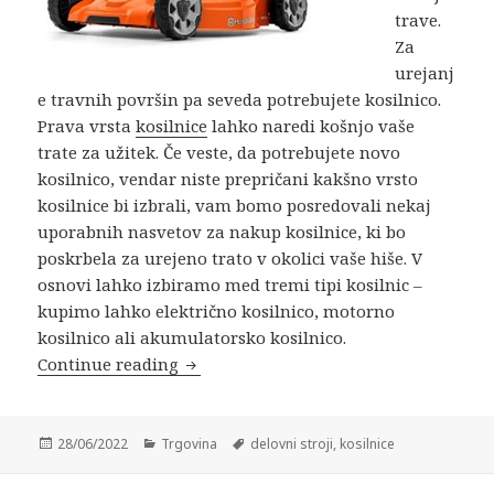
trave.
Za
urejanj
e travnih površin pa seveda potrebujete kosilnico.
Prava vrsta
kosilnice
lahko naredi košnjo vaše
trate za užitek. Če veste, da potrebujete novo
kosilnico, vendar niste prepričani kakšno vrsto
kosilnice bi izbrali, vam bomo posredovali nekaj
uporabnih nasvetov za nakup kosilnice, ki bo
poskrbela za urejeno trato v okolici vaše hiše. V
osnovi lahko izbiramo med tremi tipi kosilnic –
kupimo lahko električno kosilnico, motorno
kosilnico ali akumulatorsko kosilnico.
Kosilnice in delovni stroji
Continue reading
Posted
Categories
Tags
28/06/2022
Trgovina
delovni stroji
,
kosilnice
on