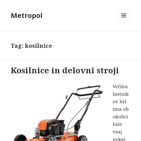
Metropol
MENU
AND
WIDGETS
Tag:
kosilnice
Kosilnice in delovni stroji
Večina
lastnik
ov hiš
ima ob
okolici
hiše
vsaj
nekaj