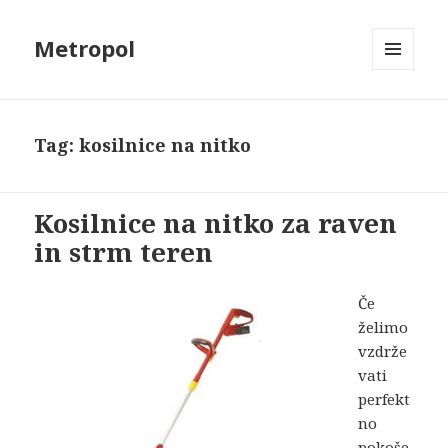
Metropol
MENU
AND
WIDGETS
Tag:
kosilnice na nitko
Kosilnice na nitko za raven
in strm teren
Če
želimo
vzdrže
vati
perfekt
no
pokoše