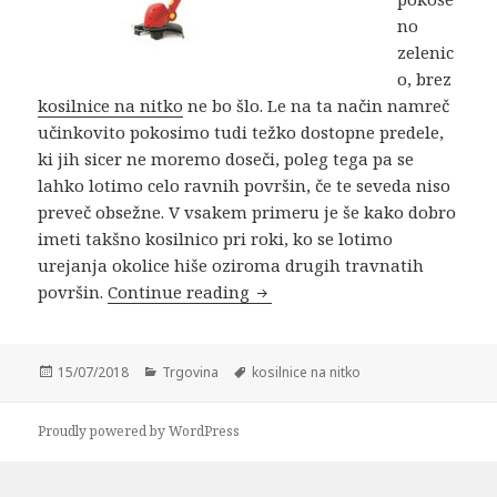
no
zelenic
o, brez
kosilnice na nitko
ne bo šlo. Le na ta način namreč
učinkovito pokosimo tudi težko dostopne predele,
ki jih sicer ne moremo doseči, poleg tega pa se
lahko lotimo celo ravnih površin, če te seveda niso
preveč obsežne. V vsakem primeru je še kako dobro
imeti takšno kosilnico pri roki, ko se lotimo
urejanja okolice hiše oziroma drugih travnatih
Kosilnice na nitko za raven i
površin.
Continue reading
Posted
Categories
Tags
15/07/2018
Trgovina
kosilnice na nitko
on
Proudly powered by WordPress