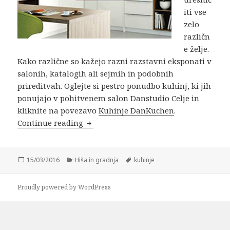
iti vse
zelo
različn
e želje.
Kako različne so kažejo razni razstavni eksponati v
salonih, katalogih ali sejmih in podobnih
prireditvah. Oglejte si pestro ponudbo kuhinj, ki jih
ponujajo v pohitvenem salon Danstudio Celje in
kliknite na povezavo
Kuhinje DanKuchen
.
Kuhinje, pustimo domišljiji prosto pot
Continue reading
Posted
Categories
Tags
15/03/2016
Hiša in gradnja
kuhinje
on
Proudly powered by WordPress