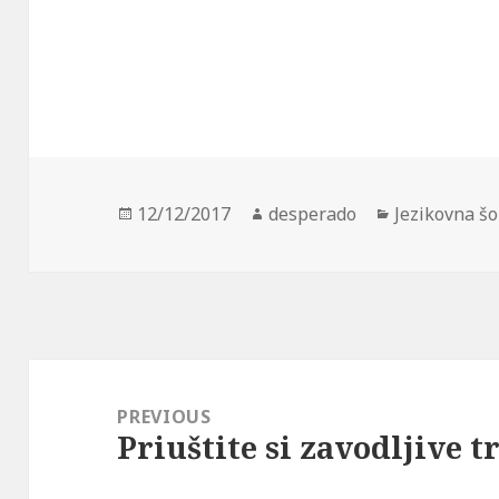
Posted
Author
Categories
12/12/2017
desperado
Jezikovna šo
on
Post
navigation
PREVIOUS
Priuštite si zavodljive t
Previous
post: