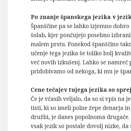
Po znanje španskega jezika v jezi
Španščine pa se lahko izjemno dobro 
šolah, kjer poučujejo posebno izbrani l
malem prstu. Ponekod španščino tako 
učenje tega jezika še toliko bolj kva
več novih izkušenj. Lahko se namreč 
pridobivamo od nekoga, ki mu je špan
Cene tečajev tujega jezika so spre
Če je včasih veljalo, da so si vpis na j
tisti, ki so imeli polne žepe denarja i
družbi, je danes popolnoma drugače. 
vsak jezik so postale dovolj nizke, da 