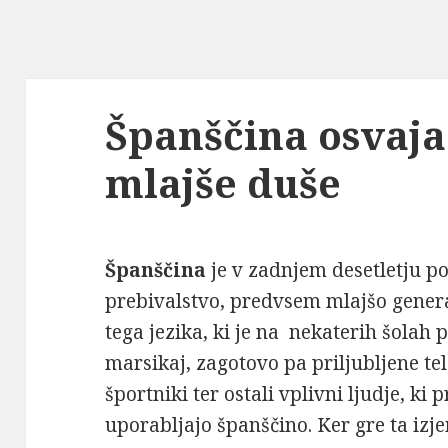
Španščina osvaj
mlajše duše
Španščina
je v zadnjem desetletju 
prebivalstvo, predvsem mlajšo genera
tega jezika, ki je na nekaterih šolah 
marsikaj, zagotovo pa priljubljene tel
športniki ter ostali vplivni ljudje, k
uporabljajo španščino. Ker gre ta izj