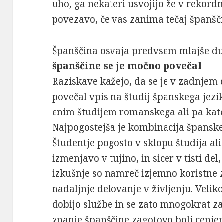
uho, ga nekateri usvojijo že v rekord
povezavo, če vas zanima
tečaj španšč
Španščina osvaja predvsem mlajše d
španščine se je močno povečal
Raziskave kažejo, da se je v zadnjem 
povečal vpis na študij španskega jezi
enim študijem romanskega ali pa kate
Najpogostejša je kombinacija španskeg
Študentje pogosto v sklopu študija ali
izmenjavo v tujino, in sicer v tisti de
izkušnje so namreč izjemno koristne z
nadaljnje delovanje v življenju. Veliko
dobijo službe in se zato mnogokrat zapo
znanje španščine zagotovo bolj cenjen