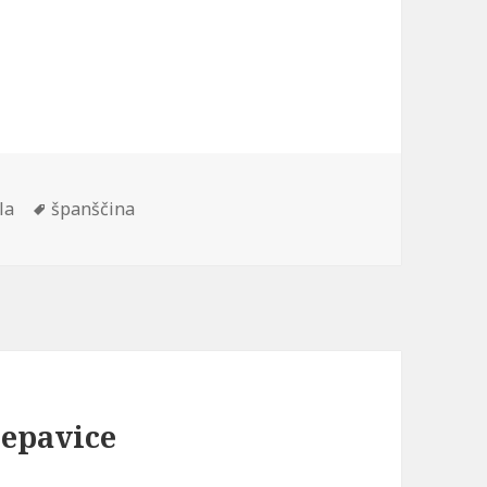
Tags
la
španščina
repavice