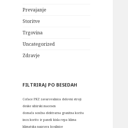
Prevajanje
Storitve
Trgovina
Uncategorized
Zdravje
FILTRIRAJ PO BESEDAH
Coface PKZ zavarovalnica
delovni stroji
deske sibirski macesen
domača sončna elektrarna
granitna korita
inox korito
ir paneli
kisla repa
klima
klimatska naprava
kosilnice