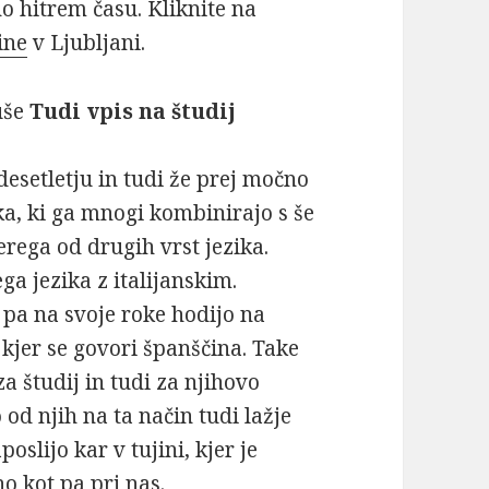
no hitrem času. Kliknite na
ine
v Ljubljani.
uše
Tudi vpis na študij
desetletju in tudi že prej močno
ka, ki ga mnogi kombinirajo s še
rega od drugih vrst jezika.
a jezika z italijanskim.
 pa na svoje roke hodijo na
l, kjer se govori španščina. Take
a študij in tudi za njihovo
 od njih na ta način tudi lažje
slijo kar v tujini, kjer je
o kot pa pri nas.