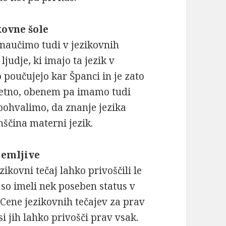
kovne šole
naučimo tudi v jezikovnih
judje, ki imajo ta jezik v
poučujejo kar Španci in je zato
litetno, obenem pa imamo tudi
pohvalimo, da znanje jezika
ščina materni jezik.
jemljive
ezikovni tečaj lahko privoščili le
n so imeli nek poseben status v
Cene jezikovnih tečajev za prav
si jih lahko privošči prav vsak.