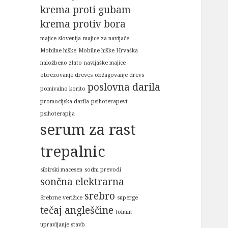
krema proti gubam
krema protiv bora
majice slovenija
majice za navijače
Mobilne hiške
Mobilne hiške Hrvaška
naložbeno zlato
navijaške majice
obrezovanje dreves
obžagovanje drevs
poslovna darila
pomivalno korito
promocijska darila
psihoterapevt
psihoterapija
serum za rast
trepalnic
sibirski macesen
sodni prevodi
sončna elektrarna
srebro
Srebrne verižice
superge
tečaj angleščine
tolmin
upravljanje stavb