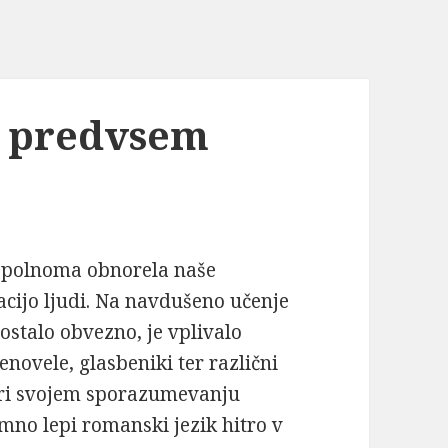
a predvsem
popolnoma obnorela naše
cijo ljudi. Na navdušeno učenje
postalo obvezno, je vplivalo
enovele, glasbeniki ter različni
i pri svojem sporazumevanju
emno lepi romanski jezik hitro v