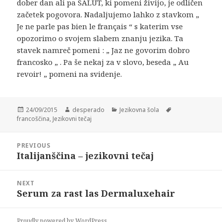
dober dan ali pa SALUT, ki pomeni živijo, je odličen
začetek pogovora. Nadaljujemo lahko z stavkom „
Je ne parle pas bien le français “ s katerim vse
opozorimo o svojem slabem znanju jezika. Ta
stavek namreč pomeni : „ Jaz ne govorim dobro
francosko „ . Pa še nekaj za v slovo, beseda „ Au
revoir! „ pomeni na svidenje.
Posted
Author
Categories
Tags
24/09/2015
desperado
Jezikovna šola
on
francoščina
,
Jezikovni tečaj
Post
PREVIOUS
navigation
Italijanščina – jezikovni tečaj
Previous
post:
NEXT
Serum za rast las Dermaluxehair
Next
post:
Proudly powered by WordPress