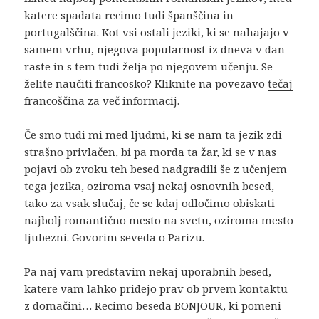
katere spadata recimo tudi španščina in
portugalščina. Kot vsi ostali jeziki, ki se nahajajo v
samem vrhu, njegova popularnost iz dneva v dan
raste in s tem tudi želja po njegovem učenju. Se
želite naučiti francosko? Kliknite na povezavo
tečaj
francoščina
za več informacij.
Če smo tudi mi med ljudmi, ki se nam ta jezik zdi
strašno privlačen, bi pa morda ta žar, ki se v nas
pojavi ob zvoku teh besed nadgradili še z učenjem
tega jezika, oziroma vsaj nekaj osnovnih besed,
tako za vsak slučaj, če se kdaj odločimo obiskati
najbolj romantično mesto na svetu, oziroma mesto
ljubezni. Govorim seveda o Parizu.
Pa naj vam predstavim nekaj uporabnih besed,
katere vam lahko pridejo prav ob prvem kontaktu
z domačini… Recimo beseda BONJOUR, ki pomeni