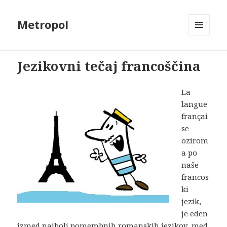
Metropol
MENU
AND
WIDGETS
Jezikovni tečaj francoščina
La
langue
françai
se
ozirom
a po
naše
francos
ki
jezik,
je eden
izmed najbolj pomembnih romanskih jezikov, med