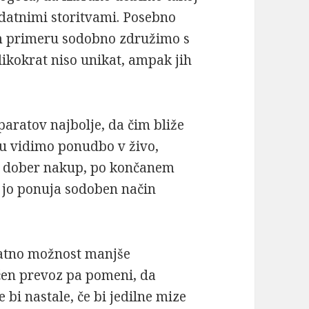
odatnimi storitvami. Posebno
em primeru sodobno združimo s
likokrat niso unikat, ampak jih
aratov najbolje, da čim bliže
u vidimo ponudbo v živo,
v dober nakup, po končanem
 jo ponuja sodoben način
atno možnost manjše
čen prevoz pa pomeni, da
bi nastale, če bi jedilne mize