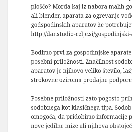
ploščo? Morda kaj iz nabora malih g
ali blender, aparata za ogrevanje vod
godspodinskih aparatov že potrebujete
http://danstudio-celje.si/gospodinjski-
Bodimo prvi za gospodinjske aparate 
posebni priložnosti. Značilnost sodo
aparatov je njihovo veliko število, la
strokovne oziroma prodajne podpore
Posebne priložnosti zato pogosto prih
sodobnega kot klasičnega tipa. Sodob
omogoča, da pridobimo informacije po
nove jedilne mize ali njihova obstoj