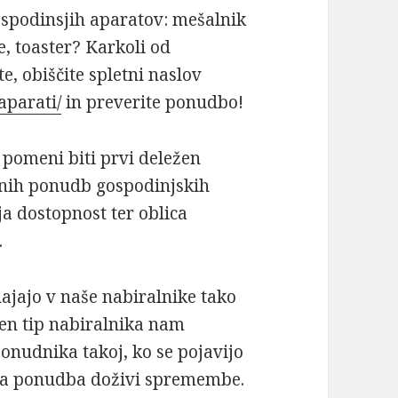
ospodinsjih aparatov: mešalnik
e, toaster? Karkoli od
, obiščite spletni naslov
aparati/
in preverite ponudbo!
pomeni biti prvi deležen
bnih ponudb gospodinjskih
žja dostopnost ter oblica
.
ajajo v naše nabiralnike tako
en tip nabiralnika nam
nudnika takoj, ko se pojavijo
eča ponudba doživi spremembe.