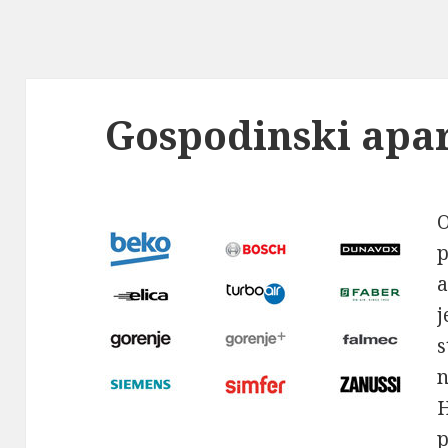
Gospodinski apar
O
p
a
j
s
n
H
p