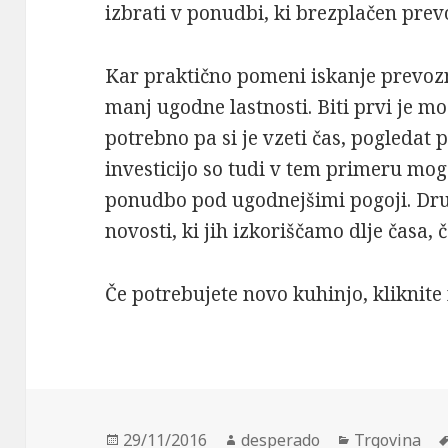
izbrati v ponudbi, ki brezplačen pre
Kar praktično pomeni iskanje prevozn
manj ugodne lastnosti. Biti prvi je mo
potrebno pa si je vzeti čas, pogleda
investicijo so tudi v tem primeru mo
ponudbo pod ugodnejšimi pogoji. Dru
novosti, ki jih izkoriščamo dlje časa, 
Če potrebujete novo kuhinjo, kliknite
Posted
Author
Categories
29/11/2016
desperado
Trgovina