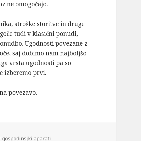
voz ne omogočajo.
ika, stroške storitve in druge
goče tudi v klasični ponudi,
t ponudbo. Ugodnosti povezane z
goče, saj dobimo nam najboljšo
ga vrsta ugodnosti pa so
če izberemo prvi.
 na povezavo.
Tags
gospodinsjki aparati