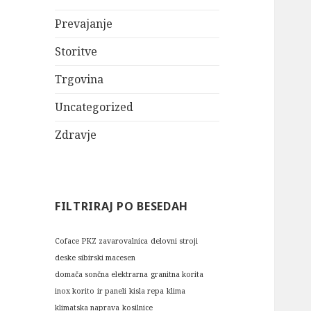
Prevajanje
Storitve
Trgovina
Uncategorized
Zdravje
FILTRIRAJ PO BESEDAH
Coface PKZ zavarovalnica
delovni stroji
deske sibirski macesen
domača sončna elektrarna
granitna korita
inox korito
ir paneli
kisla repa
klima
klimatska naprava
kosilnice