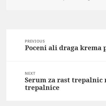
on
Post
navigation
PREVIOUS
Poceni ali draga krema 
Previous
post:
NEXT
Serum za rast trepalnic 
Next
trepalnice
post: