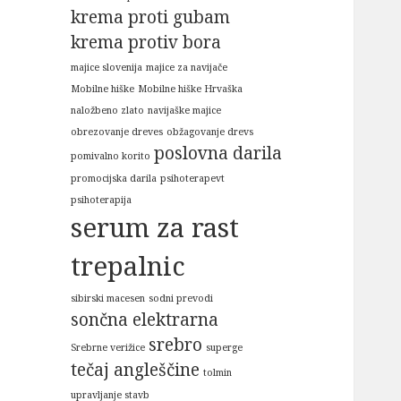
krema proti gubam
krema protiv bora
majice slovenija
majice za navijače
Mobilne hiške
Mobilne hiške Hrvaška
naložbeno zlato
navijaške majice
obrezovanje dreves
obžagovanje drevs
poslovna darila
pomivalno korito
promocijska darila
psihoterapevt
psihoterapija
serum za rast
trepalnic
sibirski macesen
sodni prevodi
sončna elektrarna
srebro
Srebrne verižice
superge
tečaj angleščine
tolmin
upravljanje stavb