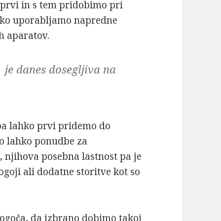
prvi in s tem pridobimo pri
lahko uporabljamo napredne
h aparatov.
je danes dosegljiva na
a lahko prvi pridemo do
so lahko ponudbe za
, njihova posebna lastnost pa je
pogoji ali dodatne storitve kot so
goča, da izbrano dobimo takoj