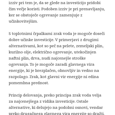
izziv pri tem je, da se glede na investicijo pridobi
čim večje koristi. Podoben izziv je pri prenavljanju,
ker se obstoječe ogrevanje zamenjuje z
učinkovitejšim.
S toplotnimi črpalkami zrak voda je mogoče doseči
dobre učinke investicije. V primerjavi z drugimi
alternativami, kot so peč na pelete, zemeljski plin,
kurilno olje, električno ogrevanje, utekočinjen
naftni plin, drva, nudi najcenejše stroške
ogrevanja. To je mogoče zaradi glavnega vira
energije, ki je brezplačen, obnovljiv in vedno na
razpolago. Zrak, kot glavni vir energije ni edina
pomembna prednost.
Princip delovanja, preko principa zrak voda velja
za najcenejšega z vidika investicije. Ostale
alternative, ki delujejo na podobni osnovi, vendar
preko drugačnega glavnega vira energije so dražji.