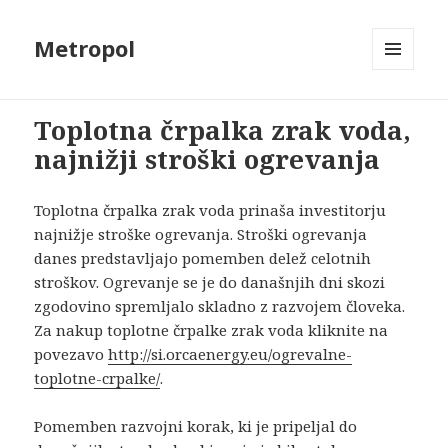
Metropol
MENU
AND
WIDGETS
Toplotna črpalka zrak voda,
najnižji stroški ogrevanja
Toplotna črpalka zrak voda prinaša investitorju
najnižje stroške ogrevanja. Stroški ogrevanja
danes predstavljajo pomemben delež celotnih
stroškov. Ogrevanje se je do današnjih dni skozi
zgodovino spremljalo skladno z razvojem človeka.
Za nakup toplotne črpalke zrak voda kliknite na
povezavo
http://si.orcaenergy.eu/ogrevalne-
toplotne-crpalke/
.
Pomemben razvojni korak, ki je pripeljal do