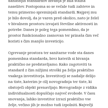
današnjih standardov bivanja je bila stalna
naselitev. Postopoma so se večale tudi zahteve in
temu primerno spreminjali standardi. Najprej mu
je bilo dovolj, da je varen pred okolico, nato je želel
v bivalnem prostoru izvajati številne aktivnosti in
potrebe. Danes je poleg tega pomembno, da je
prostor funkcionalno zasnovan ter prinaša čim več
koristi s čim manjšo investicijo.
Ogrevanje prostora ter sanitarne vode sta danes
pomembna standarda, brez katerih si bivanja
praktično ne predstavljamo. Kako zagotoviti ta
standard z čim nižjimi stroški pa želja praktično
vsakega investitorja. Investitorji se nadalje delijo
na tiste, katerim je cilj novogradnja ter tiste, ki
obstoječi objekt prenavljajo. Novogradnje z vidika
individualnosti dopuščajo največ svobode. V času
snovanja, lahko investitor izrazi praktično vse
želje, večino jih je možno tudi izpolniti. Največji