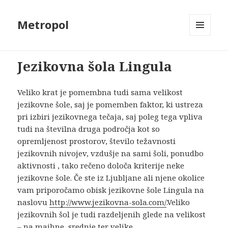
Metropol
MENU
AND
WIDGETS
Jezikovna šola Lingula
Veliko krat je pomembna tudi sama velikost
jezikovne šole, saj je pomemben faktor, ki ustreza
pri izbiri jezikovnega tečaja, saj poleg tega vpliva
tudi na številna druga področja kot so
opremljenost prostorov, število težavnosti
jezikovnih nivojev, vzdušje na sami šoli, ponudbo
aktivnosti , tako rečeno določa kriterije neke
jezikovne šole. Če ste iz Ljubljane ali njene okolice
vam priporočamo obisk jezikovne šole Lingula na
naslovu
http://www.jezikovna-sola.com/
.
Veliko
jezikovnih šol je tudi razdeljenih glede na velikost
– na majhne, srednje ter velike.