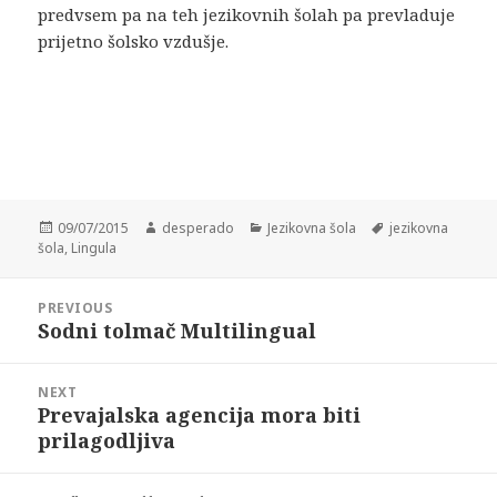
predvsem pa na teh jezikovnih šolah pa prevladuje
prijetno šolsko vzdušje.
Posted
Author
Categories
Tags
09/07/2015
desperado
Jezikovna šola
jezikovna
on
šola
,
Lingula
Post
PREVIOUS
navigation
Sodni tolmač Multilingual
Previous
post:
NEXT
Prevajalska agencija mora biti
Next
prilagodljiva
post: