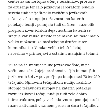
centre za samostojno učenje tečajnikov, prostore
za druženje ter celo jezikovni laboratorij. Nudijo
seveda tudi večje število različnih jezikovnih
tečajev, višjo stopnjo težavnosti na katerih
potekajo tečaji , ponujajo tudi obširen – raznolik
program izvenšolskih dejavnosti na katerih se
srečuje kar veliko število tečajnikov, saj tako imajo
veliko možnosti za medsebojno druženje ter
komunikacijo. Vendar veliko teh šol deluje
neosebno v primerjavi z ostalimi manjšimi šolami.
Tu so pa še srednje velike jezikovne šole, ki pa
večinoma združujejo prednosti večjih in manjših
jezikovnih šol , v povprečju pa imajo med 70 ter 250
tečajniki. Njihovim tečajnikom nudijo različno
stopnjo težavnosti nivojev na katerih potekajo
razni jezikovni tečaji, nudijo tudi zelo dobro
infrastrukturo, poleg vseh aktivnosti ponujajo tudi
razne aktivnosti v samem prostem času tečajnikov,