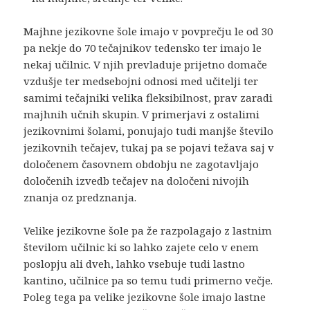
Majhne jezikovne šole imajo v povprečju le od 30
pa nekje do 70 tečajnikov tedensko ter imajo le
nekaj učilnic. V njih prevladuje prijetno domače
vzdušje ter medsebojni odnosi med učitelji ter
samimi tečajniki velika fleksibilnost, prav zaradi
majhnih učnih skupin. V primerjavi z ostalimi
jezikovnimi šolami, ponujajo tudi manjše število
jezikovnih tečajev, tukaj pa se pojavi težava saj v
določenem časovnem obdobju ne zagotavljajo
določenih izvedb tečajev na določeni nivojih
znanja oz predznanja.
Velike jezikovne šole pa že razpolagajo z lastnim
številom učilnic ki so lahko zajete celo v enem
poslopju ali dveh, lahko vsebuje tudi lastno
kantino, učilnice pa so temu tudi primerno večje.
Poleg tega pa velike jezikovne šole imajo lastne